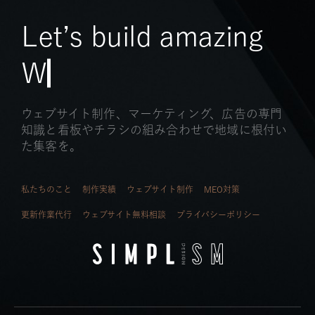
L
e
t
’
s
b
u
i
l
d
a
m
a
z
i
n
g
W
e
b
s
▏
ウェブサイト制作、マーケティング、広告の専門
知識と看板やチラシの組み合わせで地域に根付い
た集客を。
私たちのこと
制作実績
ウェブサイト制作
MEO対策
更新作業代行
ウェブサイト無料相談
プライバシーポリシー